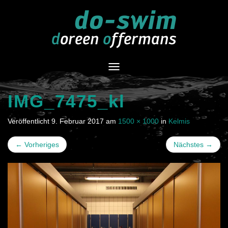
Navigation
umschalten
IMG_7475_kl
Veröffentlicht
9. Februar 2017
am
1500 × 1000
in
Kelmis
←
Vorheriges
Nächstes
→