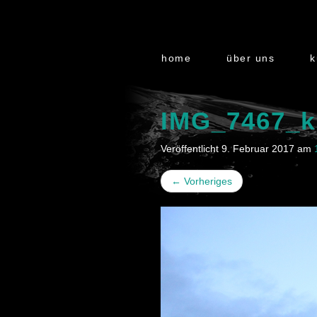
home
über uns
k
IMG_7467_k
Veröffentlicht
9. Februar 2017
am
←
Vorheriges